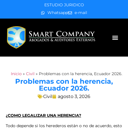
ESTUDIO JURIDICO
Whatsapp
e-mail
Áreas de práctica
Inicio
»
Civil
»
Problemas con la herencia, Ecuador 2026.
Problemas con la herencia,
Ecuador 2026.
Civil
agosto 3, 2026
¿COMO LEGALIZAR UNA HERENCIA?
Todo depende si los herederos están o no de acuerdo, esto