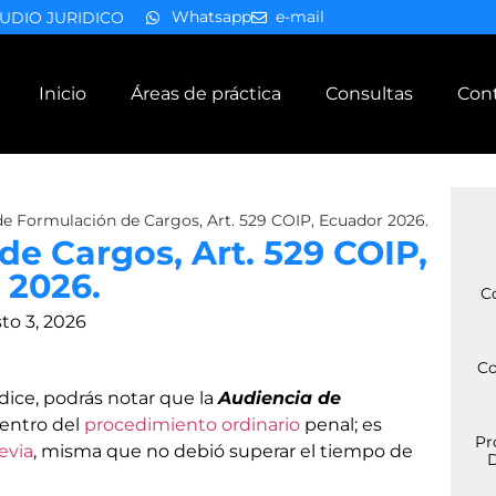
Whatsapp
e-mail
UDIO JURIDICO
Inicio
Áreas de práctica
Consultas
Con
de Formulación de Cargos, Art. 529 COIP, Ecuador 2026.
e Cargos, Art. 529 COIP,
 2026.
C
to 3, 2026
Co
ndice, podrás notar que la
Audiencia de
dentro del
procedimiento ordinario
penal; es
Pr
evia
, misma que no debió superar el tiempo de
D