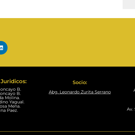
Juridicos:
Socio:
Moncayo B.
Abg. Leonardo Zurita Serrano
Moncayo B.
da Molina.
dino Yagual.
nosa Mena.
Av. 
ina Paez.