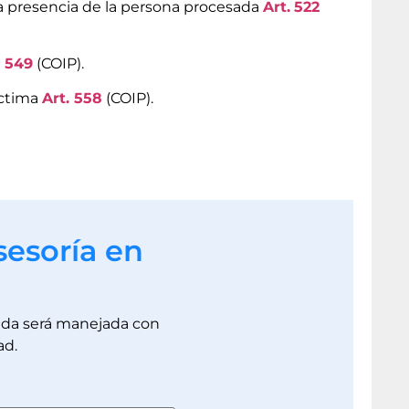
a presencia de la persona procesada
Art.
522
. 549
(COIP).
íctima
Art. 558
(COIP).
sesoría en
dada será manejada con
ad.