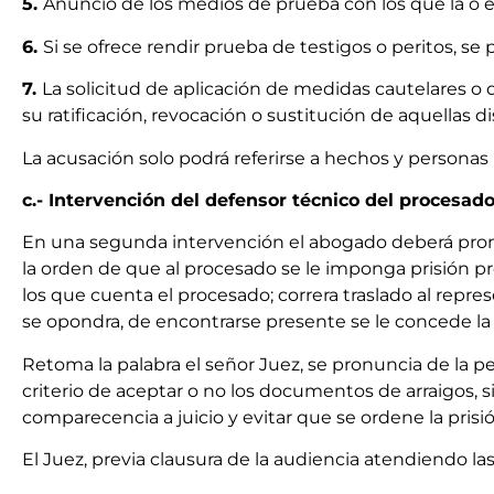
5.
Anuncio de los medios de prueba con los que la o el 
6.
Si se ofrece rendir prueba de testigos o peritos, se 
7.
La solicitud de aplicación de medidas cautelares o
su ratificación, revocación o sustitución de aquellas 
La acusación solo podrá referirse a hechos y personas 
c.- Intervención del defensor técnico del procesado
En una segunda intervención el abogado deberá pronun
la orden de que al procesado se le imponga prisión p
los que cuenta el procesado; correra traslado al repres
se opondra, de encontrarse presente se le concede la 
Retoma la palabra el señor Juez, se pronuncia de la p
criterio de aceptar o no los documentos de arraigos, si
comparecencia a juicio y evitar que se ordene la pris
El Juez, previa clausura de la audiencia atendiendo la