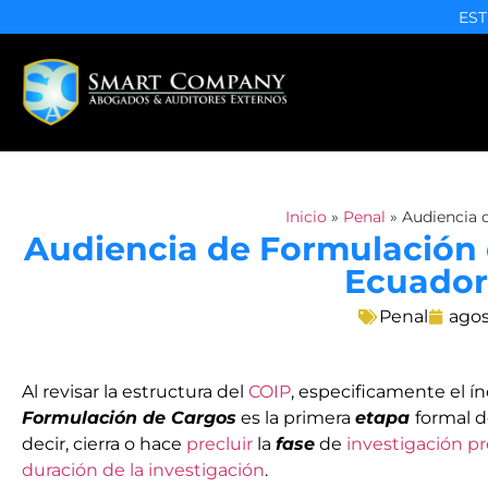
EST
Inicio
»
Penal
»
Audiencia 
Audiencia de Formulación d
Ecuador
Penal
agos
Al revisar la estructura del
COIP
, especificamente el í
Formulación de Cargos
es la primera
etapa
formal 
decir, cierra o hace
precluir
la
fase
de
investigación pr
duración de la investigación
.