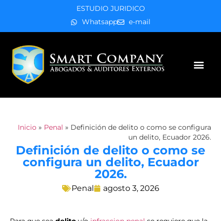
ESTUDIO JURIDICO
Whatsapp
e-mail
Áreas de práctica
Inicio
»
Penal
»
Definición de delito o como se configura
un delito, Ecuador 2026.
Definición de delito o como se
configura un delito, Ecuador
2026.
Penal
agosto 3, 2026