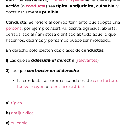
Para que sea
delito
y/o
infraccion penal
se requiere que la
acción
(o
conducta
) sea
típica
,
antijuridica, culpable
, y
doctrinariamente
punible
.
Conducta:
Se refiere al comportamiento que adopta una
persona
, por ejemplo: Asertiva, pasiva, agresiva, abierta,
cerrada, social / amistosa o antisocial; todo aquello que
hacemos, decimos y pensamos puede ser moldeado.
En derecho solo existen dos clases de
conductas
:
!)
Las que se
adecúan
al derecho
(
relevantes
)
2
) Las que
contravienen al derecho
.
La conducta se elimina cuando existe
caso fortuito,
fuerza mayor
, o
fuerza irresistible
.
_
a)
típica.-
b)
antijuridica.-
c)
culpable.-