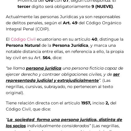
Provincia del
Oro
con
07
, según corresponda. El
tercer
digito será obligatoriamente
9 (NUEVE)
.
Actualmente las personas Jurídicas ya son responsables
de delitos penales, según el
Art. 49
del Código Orgánico
Integral Penal (COIP).
El
Código Civil
ecuatoriano en su artículo
40
, distingue la
Persona Natural
de la
Persona Jurídica
, y marca una
notable distancia entre ellas, en referencia a ello, la propia
ley civil en su Art.
564
, dice:
“se llama
persona jurídica
una persona ficticia capaz de
ejercer derecho y
contraer obligaciones civiles, y de
ser
representada judicial y extrajudicialmente
”.
(Las
negrillas, cursivas, subrayado, no pertenecen al texto
original).
Tiene relación directa con el artículo
1957,
inciso
2,
del
Código Civil, que dice:
“
La sociedad forma una persona jurídica, distinta de
los socios
individualmente considerados”
(Las negrillas,