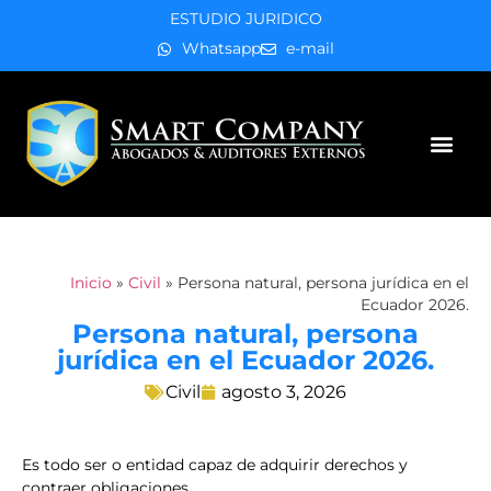
ESTUDIO JURIDICO
Whatsapp
e-mail
Áreas de práctica
Inicio
»
Civil
»
Persona natural, persona jurídica en el
Ecuador 2026.
Persona natural, persona
jurídica en el Ecuador 2026.
Civil
agosto 3, 2026
Es todo ser o entidad capaz de adquirir derechos y
contraer obligaciones.