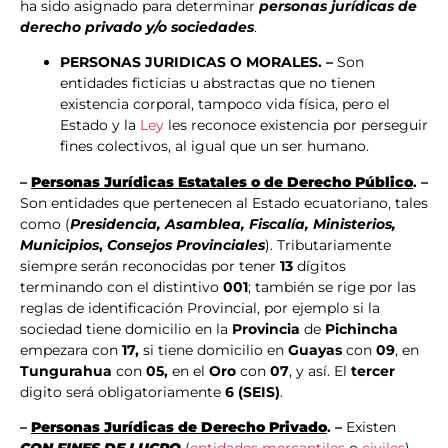
ha sido asignado para determinar
personas jurídicas de
derecho privado y/o sociedades
.
PERSONAS JURIDICAS O MORALES. –
Son
entidades ficticias u abstractas que no tienen
existencia corporal, tampoco vida física, pero el
Estado y la
Ley
les reconoce existencia por perseguir
fines colectivos, al igual que un ser humano.
–
Personas Jurídicas Estatales o de Derecho Público
. –
Son entidades que pertenecen al Estado ecuatoriano, tales
como (
Presidencia, Asamblea, Fiscalía, Ministerios,
Municipios
,
Consejos Provinciales
). Tributariamente
siempre serán reconocidas por tener
13
dígitos
terminando con el distintivo
001
; también se rige por las
reglas de identificación Provincial, por ejemplo si la
sociedad tiene domicilio en la
Provincia
de
Pichincha
empezara con
17,
si tiene domicilio en
Guayas
con
09
, en
Tungurahua
con
05,
en el
Oro
con
07
, y así. El
tercer
digito será obligatoriamente
6 (SEIS)
.
–
Personas Jurídicas de Derecho Privado
. –
Existen
CON FINES DE LUCRO
(
entidades mercantiles
o
civiles
),