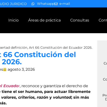
Whatsapp
e-mail
UDIO JURIDICO
Inicio
Áreas de práctica
Consultas
Con
bertad definición, Art 66 Constitución del Ecuador 2026.
t 66 Constitución del
 2026.
C
es
agosto 3, 2026
Co
del Ecuado
r
, reconoce y garantiza el derecho de
 tiene el ser humano, para actuar libremente
Pr
s
valores, criterios, razón
y
voluntad
; sin más
D
más.