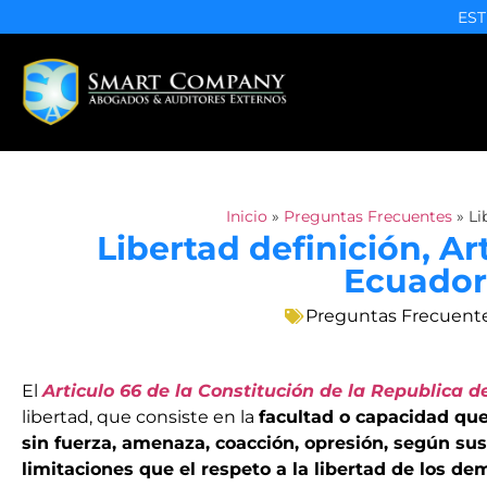
EST
Inicio
»
Preguntas Frecuentes
»
Li
Libertad definición, Ar
Ecuador
Preguntas Frecuent
El
Articulo 66 de la Constitución de la Republica 
libertad, que consiste en la
facultad o capacidad que
sin fuerza, amenaza, coacción, opresión, según su
limitaciones que el respeto a la libertad de los de