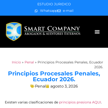
ESTUDIO JURIDICO
Whatsapp
e-mail
Áreas de práctica
Inicio
»
Penal
»
Principios Procesales Penales, Ecuador
2026.
Principios Procesales Penales,
Ecuador 2026.
Penal
agosto 3, 2026
Existen varias clasificaciones de
principios presiona AQUI
.