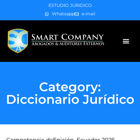
ESTUDIO JURIDICO
Whatsapp
e-mail
Áreas de práctica
Category:
Diccionario Jurídico
Competencia definición, Ecuador 2026.