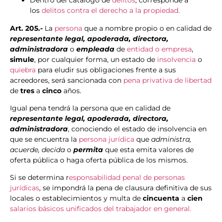
Dentro del catálogo de
delitos
, corresponde a
los
delitos contra el derecho a la propiedad.
Art. 205.-
La
persona
que a nombre propio o en calidad de
representante legal, apoderada, directora,
administradora
o
empleada
de
entidad o empresa
,
simule
, por cualquier forma, un estado de
insolvencia
o
quiebra
para eludir sus obligaciones frente a sus
acreedores, será sancionada con
pena privativa de libertad
de
tres
a
cinco
años.
Igual pena tendrá la persona que en calidad de
representante legal, apoderada, directora,
administradora
, conociendo el estado de insolvencia en
que se encuentra la
persona jurídica
que
administra,
acuerde, decida
o
permita
que esta emita valores de
oferta pública o haga oferta pública de los mismos.
Si se determina r
esponsabilidad penal de personas
jurídicas
, se impondrá la pena de clausura definitiva de sus
locales o establecimientos y multa de
cincuenta
a
cien
salarios básicos unificados del trabajador en general.