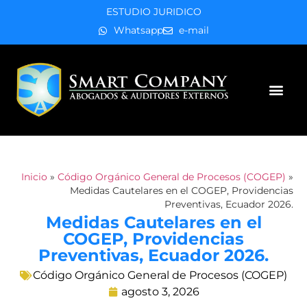
ESTUDIO JURIDICO
Whatsapp
e-mail
Áreas de práctica
Inicio
»
Código Orgánico General de Procesos (COGEP)
»
Medidas Cautelares en el COGEP, Providencias
Preventivas, Ecuador 2026.
Medidas Cautelares en el
COGEP, Providencias
Preventivas, Ecuador 2026.
Código Orgánico General de Procesos (COGEP)
agosto 3, 2026