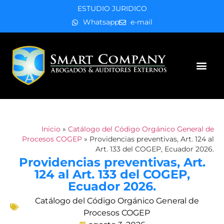
ESTUDIO JURIDICO
Whatsapp
e-mail
Áreas de práctica
Inicio
»
Catálogo del Código Orgánico General de
Procesos COGEP
»
Providencias preventivas, Art. 124 al
Art. 133 del COGEP, Ecuador 2026.
Providencias preventivas, Art.
124 al Art. 133 del COGEP,
Ecuador 2026.
Catálogo del Código Orgánico General de
Procesos COGEP