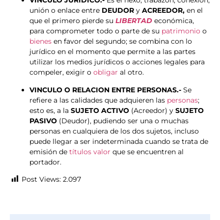
VINCULO JURÍDICO.-
Es el nexo, trabazón, conexión,
unión o enlace entre
DEUDOR
y
ACREEDOR,
en el
que el primero pierde su
LIBERTAD
económica,
para comprometer todo o parte de su
patrimonio
o
bienes
en favor del segundo; se combina con lo
jurídico en el momento que permite a las partes
utilizar los medios jurídicos o acciones legales para
compeler, exigir o
obligar
al otro.
VINCULO O RELACION ENTRE PERSONAS.-
Se
refiere a las calidades que adquieren las
personas
;
esto es, a la
SUJETO ACTIVO
(Acreedor) y
SUJETO
PASIVO
(Deudor), pudiendo ser una o muchas
personas en cualquiera de los dos sujetos, incluso
puede llegar a ser indeterminada cuando se trata de
emisión de
títulos valor
que se encuentren al
portador.
Post Views:
2.097