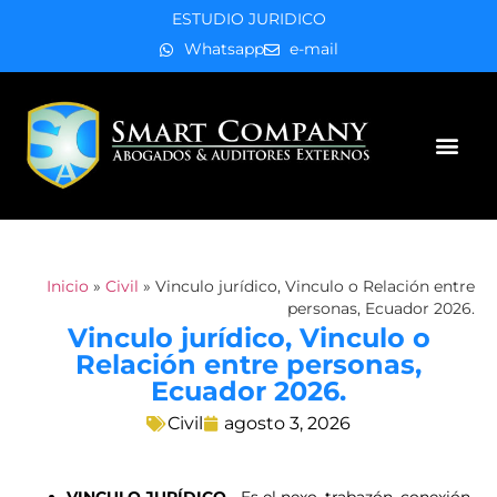
ESTUDIO JURIDICO
Whatsapp
e-mail
Áreas de práctica
Inicio
»
Civil
»
Vinculo jurídico, Vinculo o Relación entre
personas, Ecuador 2026.
Vinculo jurídico, Vinculo o
Relación entre personas,
Ecuador 2026.
Civil
agosto 3, 2026