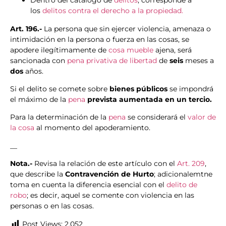
Dentro del catálogo de
delitos
, corresponde a
los
delitos contra el derecho a la propiedad.
Art. 196.-
La persona que sin ejercer violencia, amenaza o
intimidación en la persona o fuerza en las cosas, se
apodere ilegítimamente de
cosa mueble
ajena, será
sancionada con
pena privativa de libertad
de
seis
meses a
dos
años.
Si el delito se comete sobre
bienes públicos
se impondrá
el máximo de la
pena
prevista aumentada en un tercio.
Para la determinación de la
pena
se considerará el
valor de
la cosa
al momento del apoderamiento.
__
Nota.-
Revisa la relación de este artículo con el
Art. 209
,
que describe la
Contravención de Hurto
; adicionalemtne
toma en cuenta la diferencia esencial con el
delito de
robo
; es decir, aquel se comente con violencia en las
personas o en las cosas.
Post Views:
2.052