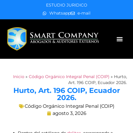
ESTUDIO JURIDICO
Whatsapp
e-mail
Áreas de práctica
Inicio
»
Código Orgánico Integral Penal (COIP)
»
Hurto,
Art. 196 COIP, Ecuador 2026.
Hurto, Art. 196 COIP, Ecuador
2026.
Código Orgánico Integral Penal (COIP)
agosto 3, 2026