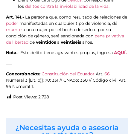
Dentro del catálogo de
delitos
, corresponde a
los
delitos contra la inviolabilidad de la vida
.
Art. 141.-
La persona que, como resultado de relaciones de
poder
manifestadas en cualquier tipo de violencia, dé
muerte
a una mujer por el hecho de serlo o por su
condición de género, será sancionada con
pena privativa
de libertad
de
veintidós
a
veintiséis
años.
Nota.-
Este delito tiene agravantes propias, ingresa
AQUÍ.
___
Concordancias:
Constitución del Ecuador
Art.
66
Numeral 3 [Lit. b)]; 70; 331 // CNAdo: 330 // Código civil Art.
95 Numeral 1.
Post Views:
2.728
¿Necesitas ayuda o asesoría