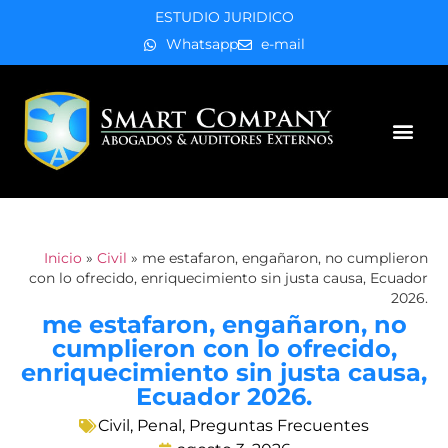
ESTUDIO JURIDICO
Whatsapp
e-mail
Áreas de práctica
Inicio
»
Civil
»
me estafaron, engañaron, no cumplieron
con lo ofrecido, enriquecimiento sin justa causa, Ecuador
2026.
me estafaron, engañaron, no
cumplieron con lo ofrecido,
enriquecimiento sin justa causa,
Ecuador 2026.
Civil
,
Penal
,
Preguntas Frecuentes