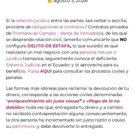
agosto 3, 2026
Si la
relación jurídica
entre las partes, sea verbal o escrita,
proviene de
obligaciones
o
contratos
/ Contratos privados
de
Promesa de Compra – Venta de inmuebles
), de los que
se desprende relación civil, lamento comunicarte que
NO
configura
DELITO DE ESTAFA
,
lo que sucedió es que
realizaste un mal negocio con una
persona natural o
jurídica
tramposa; seguramente conoce el deficiente
Sistema Judicial
en el Ecuador y lo aprovecha para su
beneficio.
Pulsa
AQUI
para consultar los procesos civiles y
penales.
Las formas más idóneas para reclamar la devolución de tu
dinero, corresponde a las acciones civiles denominadas
“
enriquecimiento sin justa causa
”
o
«Pago de lo no
debido»
; toda vez que, entregaste tu dinero y a cambio
no recibiste contraprestación alguna; consecuentemente,
la otra persona ha incrementado sin
justa razón
o
causa
su
patrimonio
y debe devolverte lo entregado.