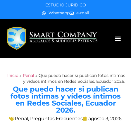
ESTUDIO JURIDICO
Whatsapp
e-mail
Áreas de práctica
Inicio
»
Penal
»
Que puedo hacer si publican fotos intimas
y vídeos íntimos en Redes Sociales, Ecuador 2026.
Que puedo hacer si publican
fotos intimas y vídeos íntimos
en Redes Sociales, Ecuador
2026.
Penal
,
Preguntas Frecuentes
agosto 3, 2026