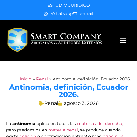
ESTUDIO JURIDICO
Whatsapp
e-mail
Áreas de práctica
Inicio
»
Penal
»
Antinomia, definición, Ecuador 2026.
Antinomia, definición, Ecuador
2026.
Penal
agosto 3, 2026
La
antinomia
aplica en todas las
materias del derecho
,
pero predomina en
materia penal
, se produce cuando
existe
colisión
o contradicción entre
2
o mas
principios