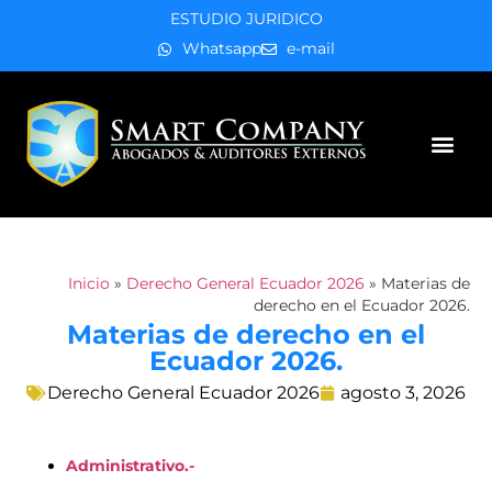
ESTUDIO JURIDICO
Whatsapp
e-mail
Áreas de práctica
Inicio
»
Derecho General Ecuador 2026
»
Materias de
derecho en el Ecuador 2026.
Materias de derecho en el
Ecuador 2026.
Derecho General Ecuador 2026
agosto 3, 2026
Administrativo.-