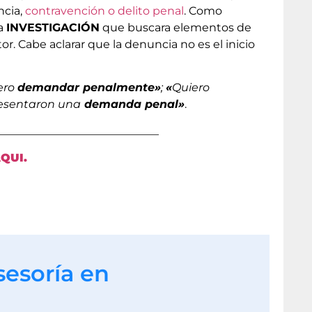
ncia,
contravención o delito penal
. Como
na
INVESTIGACIÓN
que buscara elementos de
or. Cabe aclarar que la denuncia no es el inicio
ero
demandar penalmente»
;
«
Quiero
esentaron una
demanda penal»
.
_____________________________
QUI.
sesoría en