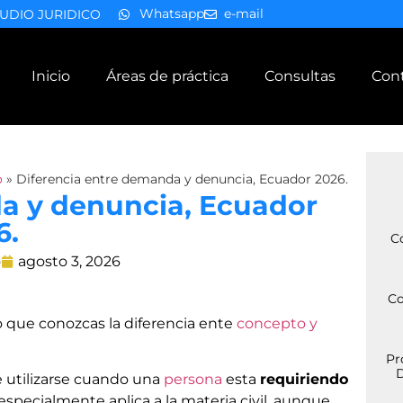
Whatsapp
e-mail
UDIO JURIDICO
Inicio
Áreas de práctica
Consultas
Con
o
»
Diferencia entre demanda y denuncia, Ecuador 2026.
a y denuncia, Ecuador
6.
C
o
agosto 3, 2026
Co
o que conozcas la diferencia ente
concepto y
Pr
D
e utilizarse cuando una
persona
esta
requiriendo
especialmente aplica a la materia civil, aunque