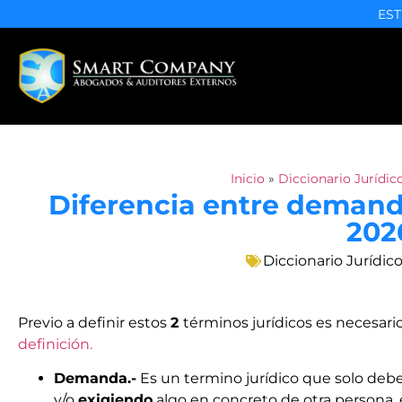
EST
Inicio
»
Diccionario Jurídic
Diferencia entre demand
202
Diccionario Jurídic
Previo a definir estos
2
términos jurídicos es necesari
definición.
Demanda.-
Es un termino jurídico que solo deb
y/o
exigiendo
algo en concreto de otra persona, 