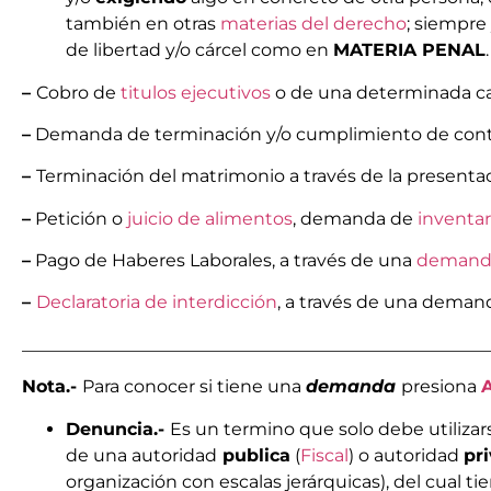
también en otras
materias del derecho
; siempr
de libertad y/o cárcel como en
MATERIA PENAL
–
Cobro de
titulos ejecutivos
o de una determinada ca
–
Demanda de terminación y/o cumplimiento de contra
–
Terminación del matrimonio a través de la present
–
Petición o
juicio de alimentos
, demanda de
inventar
–
Pago de Haberes Laborales, a través de una
demanda
–
Declaratoria de interdicción
, a través de una dema
_____________________________________________________
Nota.-
Para conocer si tiene una
demanda
presiona
Denuncia.-
Es un termino que solo debe utiliz
de una autoridad
publica
(
Fiscal
) o autoridad
pr
organización con escalas jerárquicas), del cual t