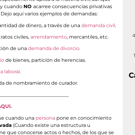
e y cuando
NO
acarree consecuencias privativas
. Dejo aquí varios ejemplos de demandas:
ntidad de dinero, a través de una
demanda civil
.
d
tos civiles,
arrendamiento
, mercantiles, etc.
ación de una
demanda de divorcio
.
io
de bienes, partición de herencias.
 laboral
.
C
nda de nombramiento de curador.
_____________________________
AQUI.
arse cuando una
persona
pone en conocimiento
ivada
(Cuando existe una estructura u
iene que conocerse actos o hechos, de los que se