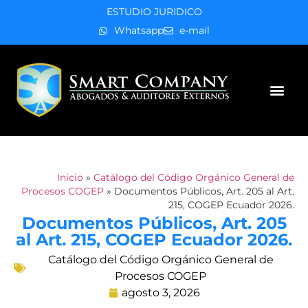
ESTUDIO JURIDICO
Whatsapp
e-mail
Áreas de práctica
Inicio
»
Catálogo del Código Orgánico General de
Procesos COGEP
»
Documentos Públicos, Art. 205 al Art.
215, COGEP Ecuador 2026.
Documentos Públicos, Art. 205
al Art. 215, COGEP Ecuador 2026.
Catálogo del Código Orgánico General de
Procesos COGEP
agosto 3, 2026