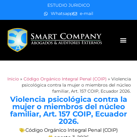
ESTUDIO JURIDICO
Whatsapp
e-mail
Áreas de práctica
Inicio
»
Código Orgánico Integral Penal (COIP)
»
Violencia
psicológica contra la mujer o miembros del núcleo
familiar, Art. 157 COIP, Ecuador 2026.
Violencia psicológica contra la
mujer o miembros del núcleo
familiar, Art. 157 COIP, Ecuador
2026.
Código Orgánico Integral Penal (COIP)