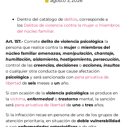
agosto 3, 2026
Dentro del catálogo de
delitos
, corresponde a
los
Delitos de violencia contra la mujer o miembros
del núcleo familiar.
Art. 157.-
Comete
delito de violencia psicológica
la
persona que realice contra la
mujer
o
miembros del
núcleo
familiar
amenazas, manipulación, chantaje,
humillación, aislamiento, hostigamiento, persecución,
control de las
creencias, decisiones
o
acciones, insultos
o cualquier otra conducta que cause afectación
psicológica
y será sancionada con
pena privativa de
libertad
de
seis
meses a
un
año.
Si con ocasión de la
violencia psicológica
se produce en
la
víctima
,
enfermedad
o
trastorno
mental, la sanción
será
pena privativa de libertad
de
uno
a
tres
años.
Si la infracción recae en persona de uno de los grupos de
atención prioritaria, en situación de
doble vulnerabilidad
o con
enfermedades catastróficas
o de
alta