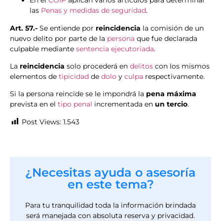
En el
COIP
aplican varios artículos para determinar
las
Penas y medidas de seguridad
.
Art. 57.-
Se entiende por
reincidencia
la comisión de un
nuevo delito por parte de la
persona
que fue declarada
culpable mediante
sentencia ejecutoriada
.
La
reincidencia
solo procederá en
delitos
con los mismos
elementos de
tipicidad
de
dolo
y
culpa
respectivamente.
Si la persona reincide se le impondrá la
pena máxima
prevista en el
tipo penal
incrementada en
un tercio
.
Post Views:
1.543
¿Necesitas ayuda o asesoría
en este tema?
Para tu tranquilidad toda la información brindada
será manejada con absoluta reserva y privacidad.