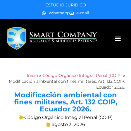
ESTUDIO JURIDICO
Whatsapp
e-mail
Áreas de práctica
Inicio
»
Código Orgánico Integral Penal (COIP)
»
Modificación ambiental con fines militares, Art. 132 COIP,
Ecuador 2026.
Modificación ambiental con
fines militares, Art. 132 COIP,
Ecuador 2026.
Código Orgánico Integral Penal (COIP)
agosto 3, 2026