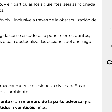
o,
y en particular, los siguientes, será sancionada
s:
civil, inclusive a través de la obstaculización de
d
tegida como escudo para poner ciertos puntos,
as o para obstaculizar las acciones del enemigo
C
ovocar muerte o lesiones a civiles, daños a
s al ambiente.
iente
o un
miembro de la parte adversa
que
tidós
a
veintiséis
años.