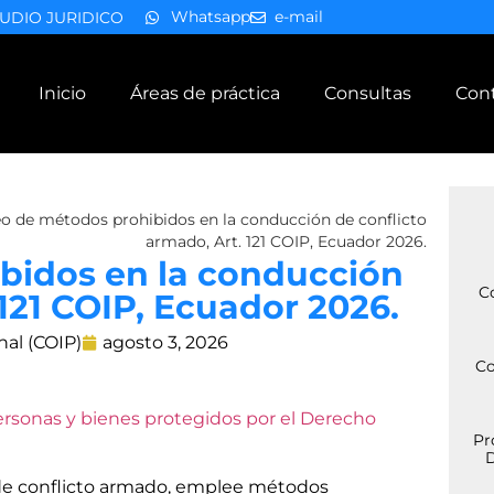
Whatsapp
e-mail
UDIO JURIDICO
Inicio
Áreas de práctica
Consultas
Con
o de métodos prohibidos en la conducción de conflicto
armado, Art. 121 COIP, Ecuador 2026.
bidos en la conducción
C
 121 COIP, Ecuador 2026.
nal (COIP)
agosto 3, 2026
Co
ersonas y bienes protegidos por el Derecho
Pr
D
 de conflicto armado, emplee métodos