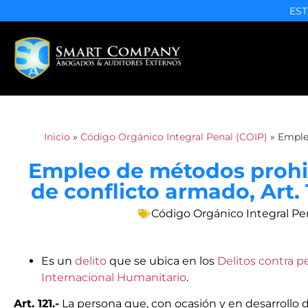
EST
Inicio
»
Código Orgánico Integral Penal (COIP)
»
Emple
Empleo de métodos prohi
de conflicto armado, Art.
Código Orgánico Integral Pe
Es un
delito
que se ubica en los
Delitos contra p
Internacional Humanitario
.
Art. 121.-
La persona que, con ocasión y en desarrollo