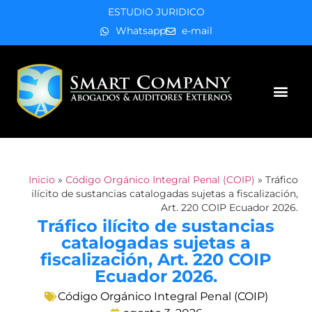
ESTUDIO JURIDICO
Whatsapp
e-mail
Áreas de práctica
Inicio
»
Código Orgánico Integral Penal (COIP)
»
Tráfico
ilícito de sustancias catalogadas sujetas a fiscalización,
Art. 220 COIP Ecuador 2026.
Tráfico ilícito de sustancias
catalogadas sujetas a
fiscalización, Art. 220 COIP
Ecuador 2026.
Código Orgánico Integral Penal (COIP)