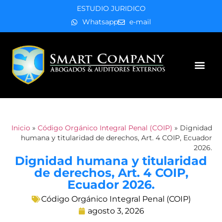
ESTUDIO JURIDICO
Whatsapp
e-mail
Áreas de práctica
Inicio
»
Código Orgánico Integral Penal (COIP)
»
Dignidad
humana y titularidad de derechos, Art. 4 COIP, Ecuador
2026.
Dignidad humana y titularidad
de derechos, Art. 4 COIP,
Ecuador 2026.
Código Orgánico Integral Penal (COIP)
agosto 3, 2026