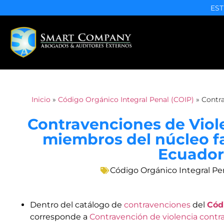
EST
Inicio
»
Código Orgánico Integral Penal (COIP)
»
Contra
Contravenciones de Viole
miembros del núcleo fam
Ecuador
Código Orgánico Integral Pe
Dentro del catálogo de
contravenciones
del
Cód
corresponde a
Contravención de violencia contra