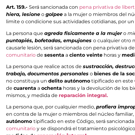
Art. 159.-
Será sancionada con
pena privativa de liber
hiera, lesione
o
golpee
a la mujer o miembros del núc
limite o condicione sus actividades cotidianas, por u
La persona que
agreda físicamente a la mujer
o
mi
puntapiés, bofetadas, empujones
o cualquier otro
causarle lesión, será sancionada con pena privativa de
comunitario
de
sesenta
a
ciento veinte
horas y
medi
La persona que realice actos de
sustracción, destruc
trabajo, documentos personales
o
bienes de la so
no constituya un
delito autónomo
tipificado en este
de
cuarenta
a
ochenta
horas y la devolución de los b
mismos, y medida de
reparación integral.
La persona que, por cualquier medio,
profiera impro
en contra de la mujer o miembros del núcleo familiar
autónomo
tipificado en este Código, será sancionad
comunitario
y se dispondrá el tratamiento psicológico 