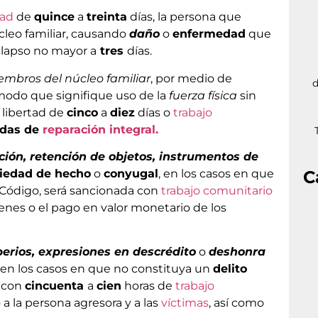
tad
de
quince
a
treinta
días, la persona que
leo familiar, causando
daño
o
enfermedad
que
n lapso no mayor a
tres
días.
embros del núcleo familiar
, por medio de
d
 modo que signifique uso de la
fuerza física
sin
 libertad de
cinco
a
diez
días o
trabajo
das de
reparación integral.
ción, retención de objetos, instrumentos de
ciedad de hecho
o
conyugal
, en los casos en que
C
 Código, será sancionada con
trabajo comunitario
ienes o el pago en valor monetario de los
perios, expresiones en descrédito
o
deshonra
, en los casos en que no constituya un
delito
a con
cincuenta
a
cien
horas de
trabajo
a la persona agresora y a las
víctimas
, así como