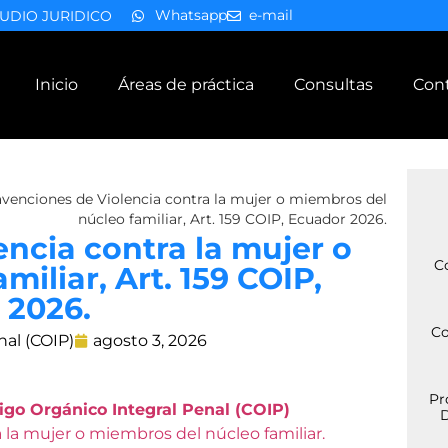
Whatsapp
e-mail
UDIO JURIDICO
Inicio
Áreas de práctica
Consultas
Con
venciones de Violencia contra la mujer o miembros del
núcleo familiar, Art. 159 COIP, Ecuador 2026.
ncia contra la mujer o
C
iliar, Art. 159 COIP,
 2026.
Co
nal (COIP)
agosto 3, 2026
Pr
igo Orgánico Integral Penal (COIP)
D
 la mujer o miembros del núcleo familiar.