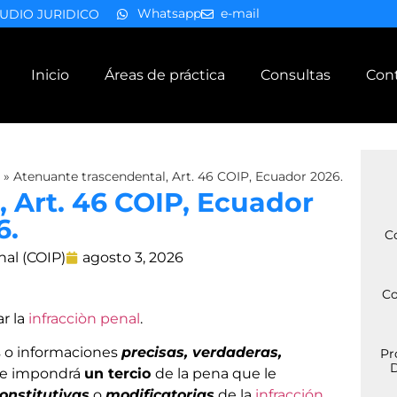
Whatsapp
e-mail
UDIO JURIDICO
Inicio
Áreas de práctica
Consultas
Con
»
Atenuante trascendental, Art. 46 COIP, Ecuador 2026.
 Art. 46 COIP, Ecuador
6.
C
nal (COIP)
agosto 3, 2026
Co
ar la
infracciòn penal
.
s o informaciones
precisas, verdaderas,
Pr
D
 le impondrá
un tercio
de la pena que le
onstitutivas
o
modificatorias
de la
infracción
.