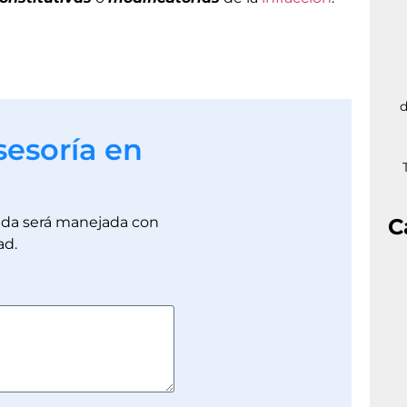
d
sesoría en
dada será manejada con
C
ad.