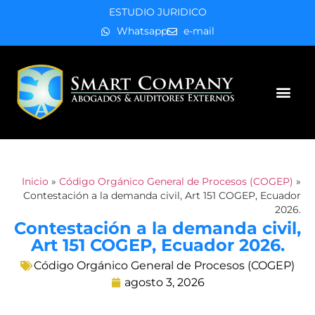
ESTUDIO JURIDICO
Whatsapp
e-mail
Áreas de práctica
Inicio
»
Código Orgánico General de Procesos (COGEP)
»
Contestación a la demanda civil, Art 151 COGEP, Ecuador
2026.
Contestación a la demanda civil,
Art 151 COGEP, Ecuador 2026.
Código Orgánico General de Procesos (COGEP)
agosto 3, 2026