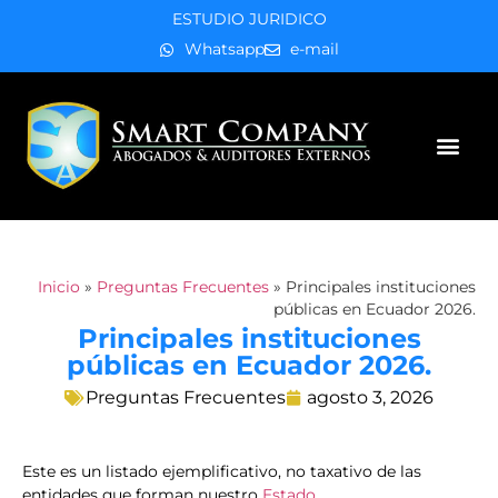
ESTUDIO JURIDICO
Whatsapp
e-mail
Áreas de práctica
Inicio
»
Preguntas Frecuentes
»
Principales instituciones
públicas en Ecuador 2026.
Principales instituciones
públicas en Ecuador 2026.
Preguntas Frecuentes
agosto 3, 2026
Este es un listado ejemplificativo, no taxativo de las
entidades que forman nuestro
Estado
.