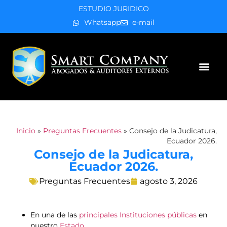
ESTUDIO JURIDICO
Whatsapp
e-mail
Áreas de práctica
Inicio
»
Preguntas Frecuentes
»
Consejo de la Judicatura,
Ecuador 2026.
Consejo de la Judicatura,
Ecuador 2026.
Preguntas Frecuentes
agosto 3, 2026
En una de las
principales Instituciones públicas
en
nuestro
Estado
.