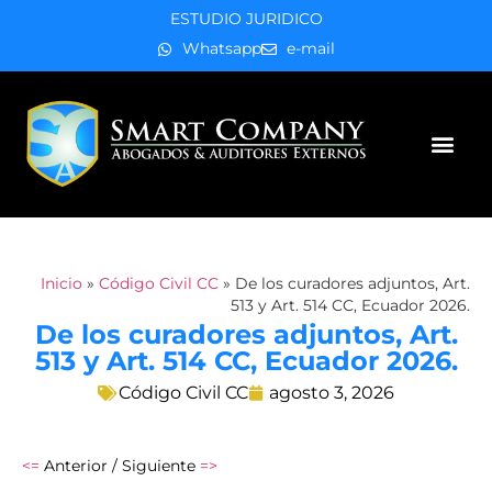
ESTUDIO JURIDICO
Whatsapp
e-mail
Áreas de práctica
Inicio
»
Código Civil CC
»
De los curadores adjuntos, Art.
513 y Art. 514 CC, Ecuador 2026.
De los curadores adjuntos, Art.
513 y Art. 514 CC, Ecuador 2026.
Código Civil CC
agosto 3, 2026
<=
Anterior / Siguiente
=>