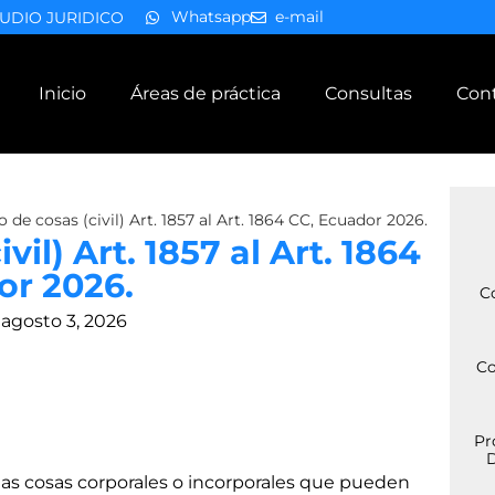
Whatsapp
e-mail
UDIO JURIDICO
Inicio
Áreas de práctica
Consultas
Con
de cosas (civil) Art. 1857 al Art. 1864 CC, Ecuador 2026.
il) Art. 1857 al Art. 1864
or 2026.
C
agosto 3, 2026
Co
Pr
D
as cosas corporales o incorporales que pueden