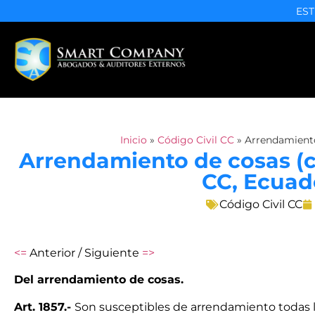
EST
Inicio
»
Código Civil CC
»
Arrendamiento 
Arrendamiento de cosas (civ
CC, Ecuad
Código Civil CC
<=
Anterior / Siguiente
=>
Del arrendamiento de cosas.
Art. 1857.-
Son susceptibles de arrendamiento todas l