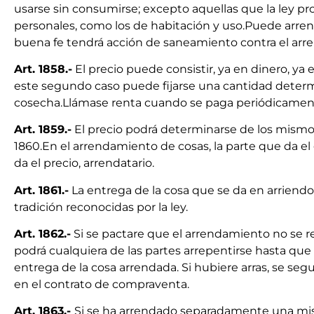
usarse sin consumirse; excepto aquellas que la ley pr
personales, como los de habitación y uso.Puede arrend
buena fe tendrá acción de saneamiento contra el arre
Art. 1858.-
El precio puede consistir, ya en dinero, ya 
este segundo caso puede fijarse una cantidad determ
cosecha.Llámase renta cuando se paga periódicamen
Art. 1859.-
El precio podrá determinarse de los mism
1860.En el arrendamiento de cosas, la parte que da el 
da el precio, arrendatario.
Art. 1861.-
La entrega de la cosa que se da en arriendo
tradición reconocidas por la ley.
Art. 1862.-
Si se pactare que el arrendamiento no se re
podrá cualquiera de las partes arrepentirse hasta que 
entrega de la cosa arrendada. Si hubiere arras, se seg
en el contrato de compraventa.
Art. 1863.-
Si se ha arrendado separadamente una mism