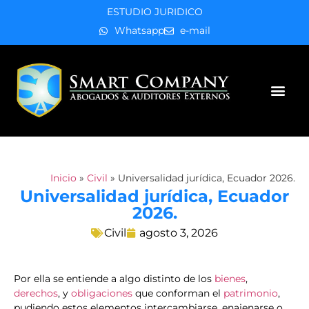
ESTUDIO JURIDICO
Whatsapp
e-mail
Áreas de práctica
Inicio
»
Civil
»
Universalidad jurídica, Ecuador 2026.
Universalidad jurídica, Ecuador
2026.
Civil
agosto 3, 2026
Por ella se entiende a algo distinto de los
bienes
,
derechos
, y
obligaciones
que conforman el
patrimonio
,
pudiendo estos elementos intercambiarse, enajenarse o