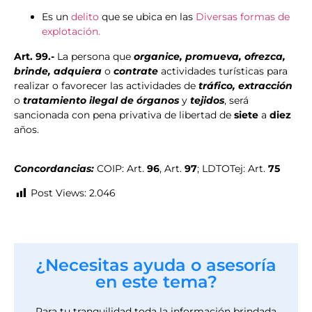
Es un
delito
que se ubica en las
Diversas formas de
explotación.
Art. 99.-
La persona que
organice, promueva, ofrezca,
brinde, adquiera
o
contrate
actividades turísticas para
realizar o favorecer las actividades de
tráfico, extracción
o
tratamiento ilegal de órganos
y
tejidos
, será
sancionada con pena privativa de libertad de
siete
a
diez
años.
Concordancias:
COIP: Art.
96
, Art.
97
; LDTOTej: Art.
75
Post Views:
2.046
¿Necesitas ayuda o asesoría
en este tema?
Para tu tranquilidad toda la información brindada