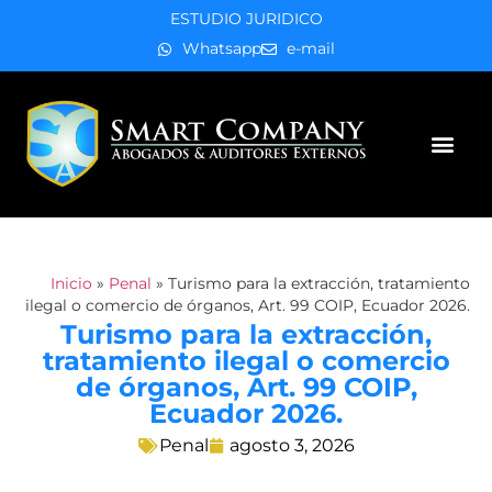
ESTUDIO JURIDICO
Whatsapp
e-mail
Áreas de práctica
Inicio
»
Penal
»
Turismo para la extracción, tratamiento
ilegal o comercio de órganos, Art. 99 COIP, Ecuador 2026.
Turismo para la extracción,
tratamiento ilegal o comercio
de órganos, Art. 99 COIP,
Ecuador 2026.
Penal
agosto 3, 2026