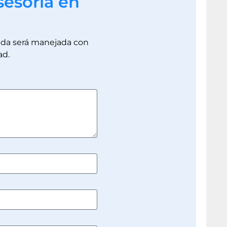
sesoría en
dada será manejada con
ad.