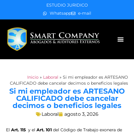
ESTUDIO JURIDICO
Whatsapp
e-mail
Áreas de práctica
Inicio
»
Laboral
»
Si mi empleador es ARTESANO
CALIFICADO debe cancelar decimos o beneficios legales
Si mi empleador es ARTESANO
CALIFICADO debe cancelar
decimos o beneficios legales
Laboral
agosto 3, 2026
El
Art. 115
y el
Art. 101
del Código de Trabajo exonera de