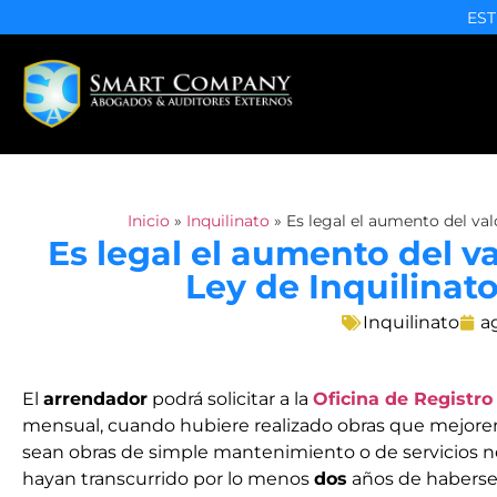
EST
Inicio
»
Inquilinato
»
Es legal el aumento del val
Es legal el aumento del va
Ley de Inquilinat
Inquilinato
a
El
arrendador
podrá solicitar a la
Oficina de Registr
mensual, cuando hubiere realizado obras que mejoren 
sean obras de simple mantenimiento o de servicios n
hayan transcurrido por lo menos
dos
años de haberse 