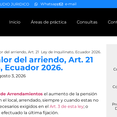
Whatsapp
e-mail
UDIO JURIDICO
Inicio
Áreas de práctica
Consultas
Con
or del arriendo, Art. 21 Ley de Inquilinato, Ecuador 2026.
lor del arriendo, Art. 21
o, Ecuador 2026.
C
gosto 3, 2026
Co
o de Arrendamientos
el aumento de la pensión
el local, arrendado, siempre y cuando estas no
Pr
ecesarios exigidos en el
Art. 3 de esta ley
; o
D
efectuado la última fijación.