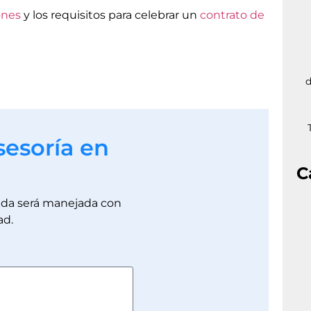
ones
y los requisitos para celebrar un
contrato de
d
sesoría en
C
dada será manejada con
ad.