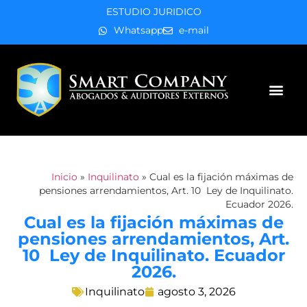
ESTUDIO JURIDICO
Whatsapp
e-mail
Áreas de práctica
Inicio
»
Inquilinato
»
Cual es la fijación máximas de
pensiones arrendamientos, Art. 10 Ley de Inquilinato.
Ecuador 2026.
Cual es la fijación máximas de
pensiones arrendamientos, Art.
10 Ley de Inquilinato. Ecuador
2026.
Inquilinato
agosto 3, 2026