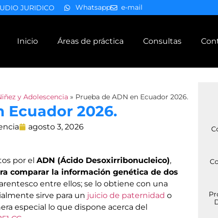
Whatsapp
e-mail
UDIO JURIDICO
Inicio
Áreas de práctica
Consultas
Con
Niñez y Adolescencia
»
Prueba de ADN en Ecuador 2026.
 Ecuador 2026.
encia
agosto 3, 2026
C
os por el
ADN (Ácido Desoxirribonucleico)
,
Co
ra comparar la información genética de dos
parentesco entre ellos; se lo obtiene con una
Pr
icialmente sirve para un
juicio de paternidad
o
D
era especial lo que dispone acerca del