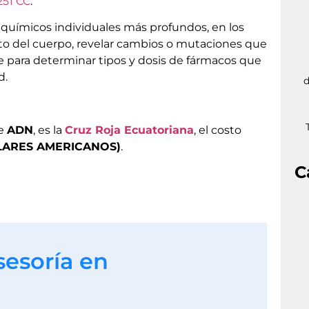
 251 CC
.
is químicos individuales más profundos, en los
o del cuerpo, revelar cambios o mutaciones que
e para determinar tipos y dosis de fármacos que
d.
d
de
ADN
, es la
Cruz Roja Ecuatoriana
, el costo
OLARES AMERICANOS)
.
C
sesoría en