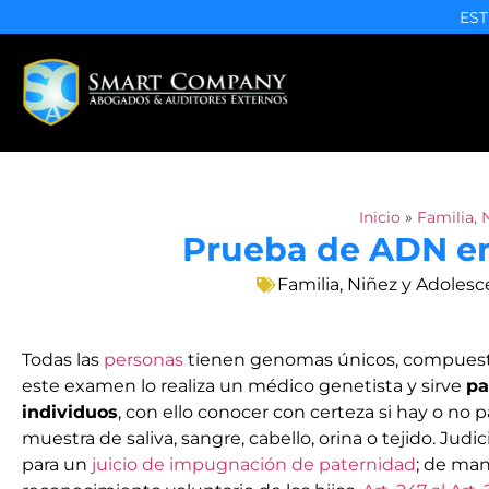
EST
Inicio
»
Familia, 
Prueba de ADN en
Familia, Niñez y Adolesc
Todas las
personas
tienen genomas únicos, compuest
este examen lo realiza un médico genetista y sirve
pa
individuos
, con ello conocer con certeza si hay o no 
muestra de saliva, sangre, cabello, orina o tejido. Jud
para un
juicio de impugnación de paternidad
; de man