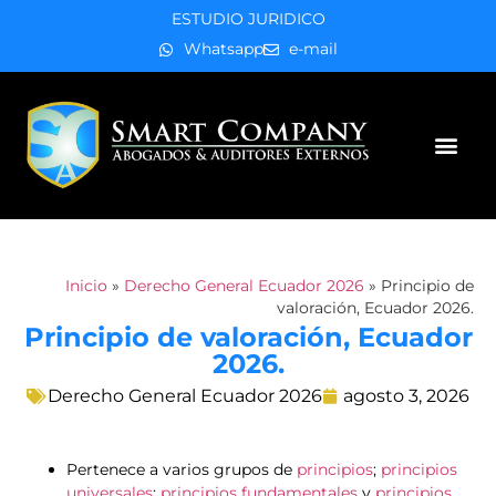
ESTUDIO JURIDICO
Whatsapp
e-mail
Áreas de práctica
Inicio
»
Derecho General Ecuador 2026
»
Principio de
valoración, Ecuador 2026.
Principio de valoración, Ecuador
2026.
Derecho General Ecuador 2026
agosto 3, 2026
Pertenece a varios grupos de
principios
;
principios
universales
;
principios fundamentales
y
principios