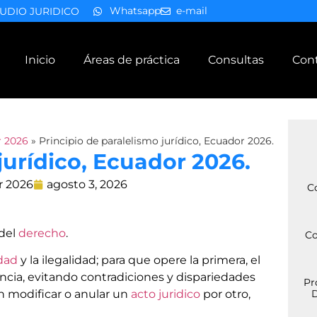
Whatsapp
e-mail
UDIO JURIDICO
Inicio
Áreas de práctica
Consultas
Con
r 2026
»
Principio de paralelismo jurídico, Ecuador 2026.
jurídico, Ecuador 2026.
r 2026
agosto 3, 2026
C
del
derecho
.
Co
idad
y la ilegalidad; para que opere la primera, el
ncia, evitando contradiciones y dispariedades
Pr
n modificar o anular un
acto juridico
por otro,
D