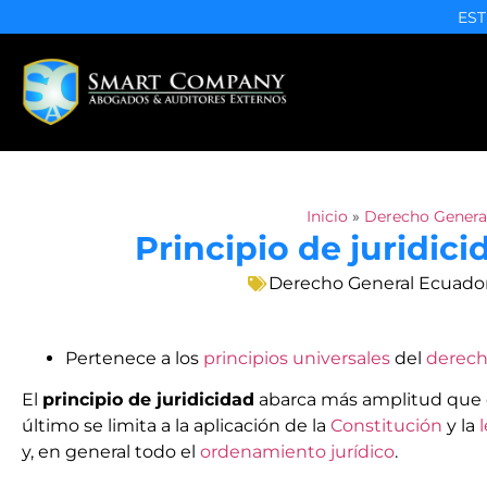
EST
Inicio
»
Derecho Genera
Principio de juridic
Derecho General Ecuado
Pertenece a los
principios universales
del
derec
El
principio de juridicidad
abarca más amplitud que 
último se limita a la aplicación de la
Constitución
y la
y, en general todo el
ordenamiento jurídico
.