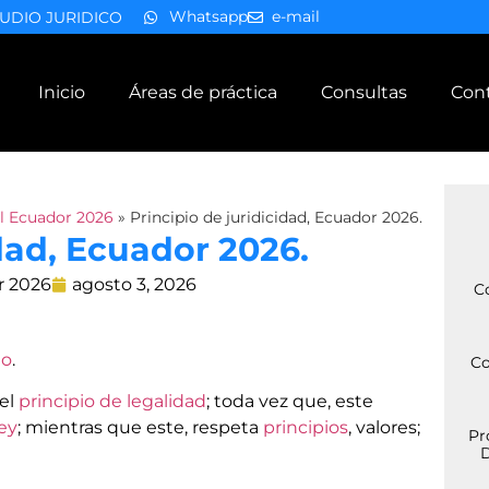
Whatsapp
e-mail
UDIO JURIDICO
Inicio
Áreas de práctica
Consultas
Con
l Ecuador 2026
»
Principio de juridicidad, Ecuador 2026.
idad, Ecuador 2026.
r 2026
agosto 3, 2026
C
ho
.
Co
el
principio de legalidad
; toda vez que, este
ley
; mientras que este, respeta
principios
, valores;
Pr
D