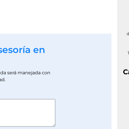
d
sesoría en
C
dada será manejada con
ad.