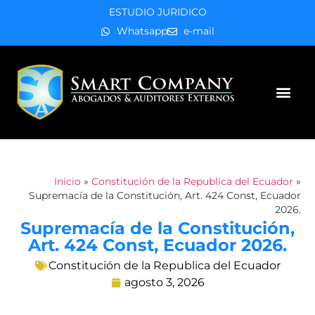
ESTUDIO JURIDICO
Whatsapp
e-mail
Áreas de práctica
Inicio
»
Constitución de la Republica del Ecuador
»
Supremacía de la Constitución, Art. 424 Const, Ecuador
2026.
Supremacía de la Constitución,
Art. 424 Const, Ecuador 2026.
Constitución de la Republica del Ecuador
agosto 3, 2026