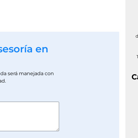
d
sesoría en
dada será manejada con
C
ad.