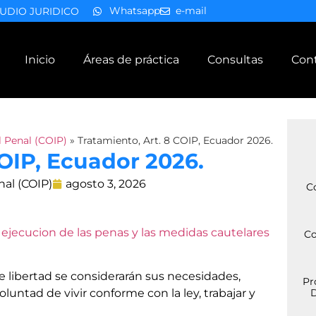
Whatsapp
e-mail
UDIO JURIDICO
Inicio
Áreas de práctica
Consultas
Con
 Penal (COIP)
»
Tratamiento, Art. 8 COIP, Ecuador 2026.
COIP, Ecuador 2026.
nal (COIP)
agosto 3, 2026
C
a ejecucion de las penas y las medidas cautelares
Co
de libertad se considerarán sus necesidades,
Pr
luntad de vivir conforme con la ley, trabajar y
D