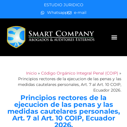
ESTUDIO JURIDICO
Whatsapp
e-mail
Áreas de práctica
Inicio
»
Código Orgánico Integral Penal (COIP)
»
Principios rectores de la ejecucion de las penas y las
medidas cautelares personales, Art. 7 al Art. 10 COIP,
Ecuador 2026.
Principios rectores de la
ejecucion de las penas y las
medidas cautelares personales,
Art. 7 al Art. 10 COIP, Ecuador
2026.