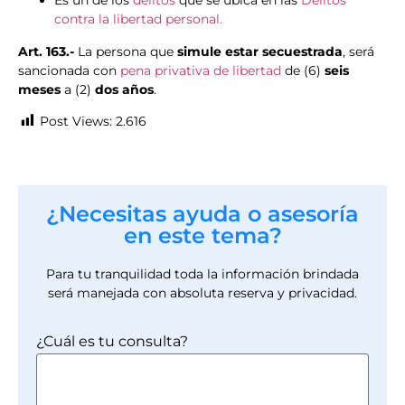
Es un de los
delitos
que se ubica en las
Delitos
contra la libertad personal.
Art. 163.-
La persona que
simule estar secuestrada
, será
sancionada con
pena privativa de libertad
de (6)
seis
meses
a (2)
dos años
.
Post Views:
2.616
¿Necesitas ayuda o asesoría
en este tema?
Para tu tranquilidad toda la información brindada
será manejada con absoluta reserva y privacidad.
¿Cuál es tu consulta?