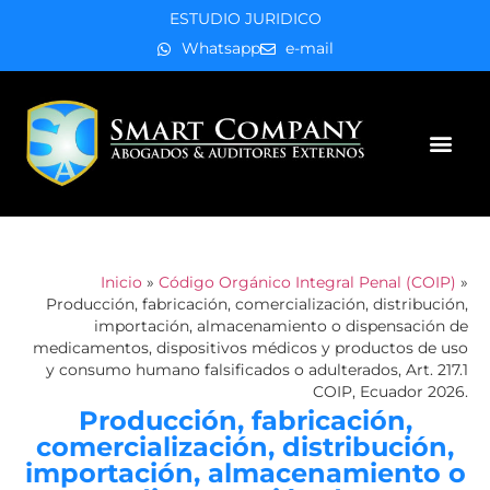
ESTUDIO JURIDICO
Whatsapp
e-mail
Áreas de práctica
Inicio
»
Código Orgánico Integral Penal (COIP)
»
Producción, fabricación, comercialización, distribución,
importación, almacenamiento o dispensación de
medicamentos, dispositivos médicos y productos de uso
y consumo humano falsificados o adulterados, Art. 217.1
COIP, Ecuador 2026.
Producción, fabricación,
comercialización, distribución,
importación, almacenamiento o