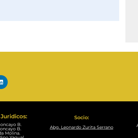
Juridicos:
Socio:
Moncayo B.
Abg. Leonardo Zurita Serrano
Moncayo B.
da Molina.
dino Yagual.