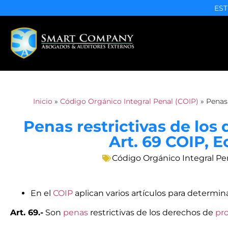
EST
Inicio
»
Código Orgánico Integral Penal (COIP)
»
Penas 
Penas restrictivas de los
Art. 69 COIP, 
Código Orgánico Integral Pe
En el
COIP
aplican varios artículos para determin
Art. 69.-
Son
penas
restrictivas de los derechos de
pr