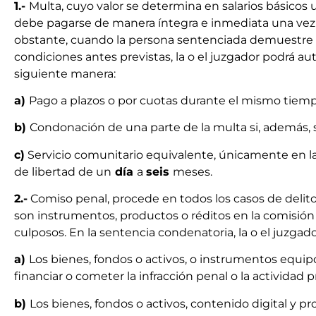
1.-
Multa, cuyo valor se determina en salarios básicos 
debe pagarse de manera íntegra e inmediata una vez q
obstante, cuando la persona sentenciada demuestre su
condiciones antes previstas, la o el juzgador podrá au
siguiente manera:
a)
Pago a plazos o por cuotas durante el mismo tiem
b)
Condonación de una parte de la multa si, además,
c)
Servicio comunitario equivalente, únicamente en la
de libertad de un
día
a
seis
meses.
2.-
Comiso penal, procede en todos los casos de delito
son instrumentos, productos o réditos en la comisión 
culposos. En la sentencia condenatoria, la o el juzg
a)
Los bienes, fondos o activos, o instrumentos equipo
financiar o cometer la infracción penal o la actividad 
b)
Los bienes, fondos o activos, contenido digital y 