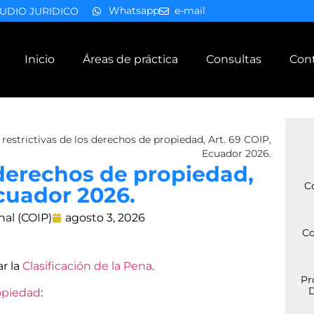
Whatsapp
e-mail
UDIO JURIDICO
Inicio
Áreas de práctica
Consultas
Con
restrictivas de los derechos de propiedad, Art. 69 COIP,
Ecuador 2026.
 derechos de propiedad,
C
Ecuador 2026.
nal (COIP)
agosto 3, 2026
Co
ar la
Clasificación de la Pena
.
Pr
D
opiedad
: