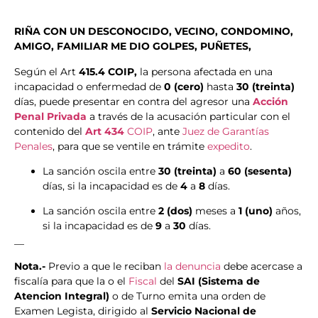
RIÑA CON UN DESCONOCIDO, VECINO, CONDOMINO,
AMIGO, FAMILIAR ME DIO GOLPES, PUÑETES,
Según el Art
415.4 COIP,
la persona afectada en una
incapacidad o enfermedad de
0 (cero)
hasta
30 (treinta)
días, puede presentar en contra del agresor una
Acción
Penal Privada
a través de la acusación particular con el
contenido del
Art 434
COIP
, ante
Juez de Garantías
Penales
, para que se ventile en trámite
expedito
.
La sanción oscila entre
30 (treinta)
a
60 (sesenta)
días, si la incapacidad es de
4
a
8
días.
La sanción oscila entre
2 (dos)
meses a
1 (uno)
años,
si la incapacidad es de
9
a
30
días.
__
Nota.-
Previo a que le reciban
la denuncia
debe acercase a
fiscalía para que la o el
Fiscal
del
SAI (Sistema de
Atencion Integral)
o de Turno emita una orden de
Examen Legista, dirigido al
Servicio Nacional de