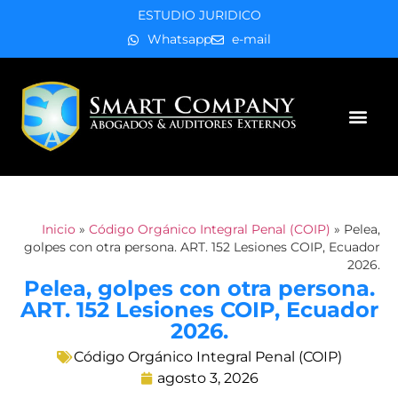
ESTUDIO JURIDICO
Whatsapp
e-mail
Áreas de práctica
Inicio
»
Código Orgánico Integral Penal (COIP)
»
Pelea,
golpes con otra persona. ART. 152 Lesiones COIP, Ecuador
2026.
Pelea, golpes con otra persona.
ART. 152 Lesiones COIP, Ecuador
2026.
Código Orgánico Integral Penal (COIP)
agosto 3, 2026