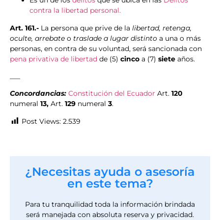
Es un de los
delitos
que se ubica en las
Delitos
contra la libertad personal.
Art. 161.-
La persona que prive de la
libertad, retenga,
oculte, arrebate
o
traslade a lugar distinto
a una o más
personas, en contra de su voluntad, será sancionada con
pena privativa de libertad
de (5)
cinco
a (7)
siete
años.
___
Concordancias:
Constitución del Ecuador
Art.
120
numeral
13,
Art.
129
numeral
3
.
Post Views:
2.539
¿Necesitas ayuda o asesoría
en este tema?
Para tu tranquilidad toda la información brindada
será manejada con absoluta reserva y privacidad.